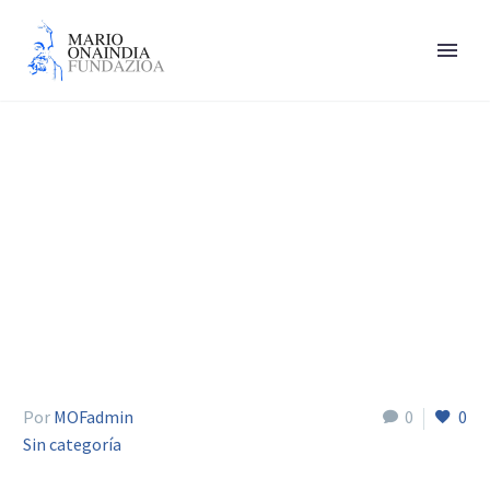
Buesa Sara
Por
MOFadmin
0
0
Sin categoría