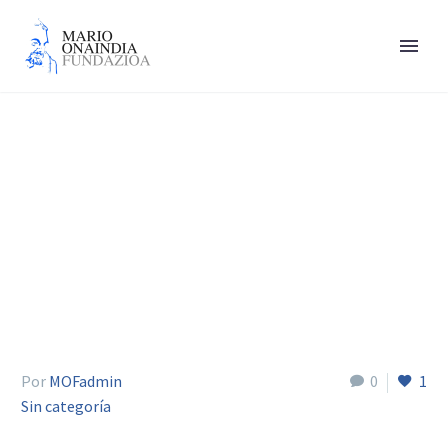
Arruti Aje
Por
MOFadmin
0
1
Sin categoría