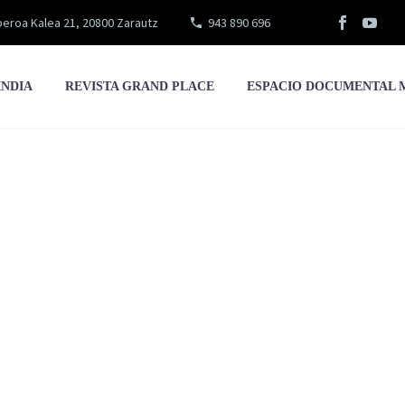
eroa Kalea 21, 20800 Zarautz
943 890 696
INDIA
REVISTA GRAND PLACE
ESPACIO DOCUMENTAL 
Arastey Lourdes