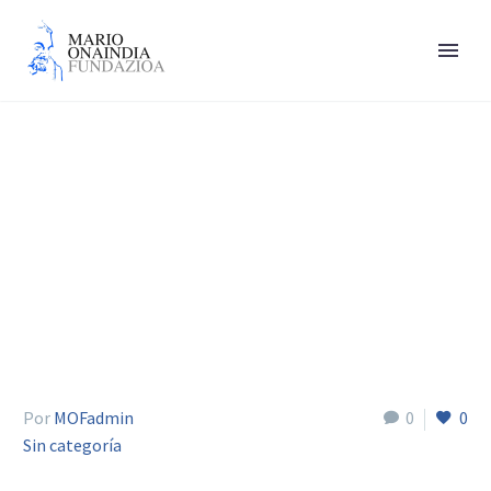
Arantxa Mendieta
Por
MOFadmin
0
0
Sin categoría